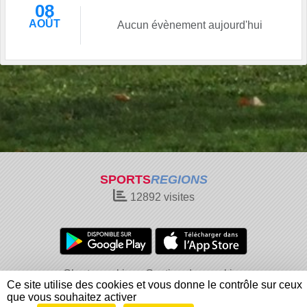
08
AOÛT
Aucun évènement aujourd'hui
SPORTS
REGIONS
12892
visites
Charte cookies
Gestion des cookies
Ce site utilise des cookies et vous donne le contrôle sur ceux
Informations légales
Signaler un contenu inapproprié
que vous souhaitez activer