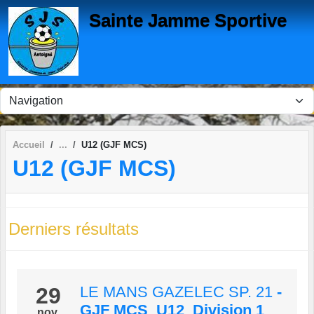
Panneau de gestion des cookies
Sainte Jamme Sportive
Accueil
U12 (GJF MCS)
U12 (GJF MCS)
Derniers résultats
29
LE MANS GAZELEC SP. 21
-
GJF MCS_U12_Division 1
nov.