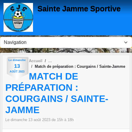
Panneau de gestion des cookies
Sainte Jamme Sportive
Le
dimanche
Accueil
13
Match de préparation : Courgains / Sainte-Jamme
AOÛT
2023
MATCH DE
PRÉPARATION :
COURGAINS / SAINTE-
JAMME
Le
dimanche
13
août
2023
de 15h à 18h