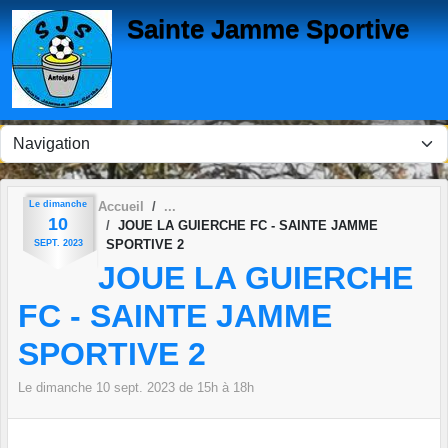
Panneau de gestion des cookies
Sainte Jamme Sportive
Le
dimanche
Accueil
10
JOUE LA GUIERCHE FC - SAINTE JAMME
SPORTIVE 2
SEPT.
2023
JOUE LA GUIERCHE
FC - SAINTE JAMME
SPORTIVE 2
Le
dimanche
10
sept.
2023
de 15h à 18h