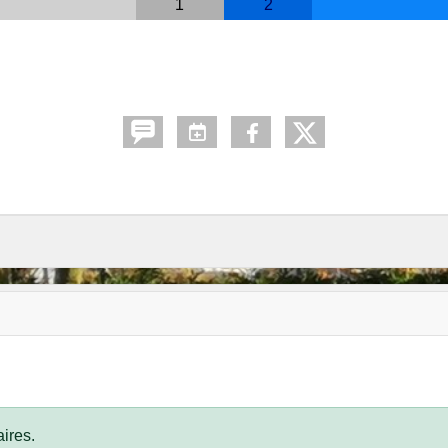
1
2
ires.