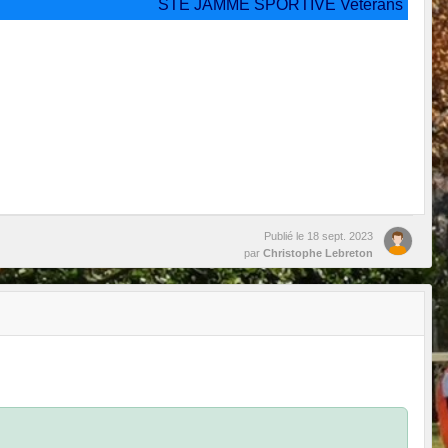
STE JAMME SPORTIVE Veterans
Publié le
18 sept. 2023
par
Christophe Lebreton