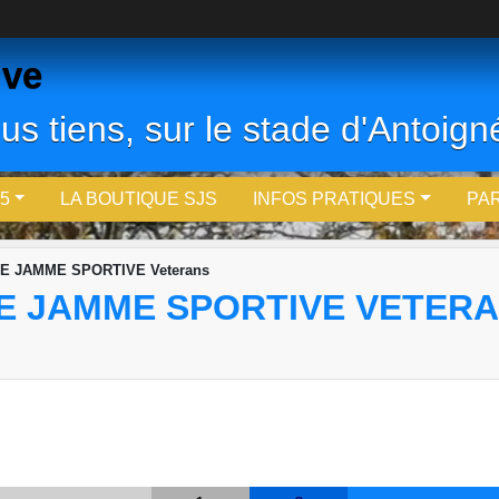
ive
us tiens, sur le stade d'Antoigné
5
LA BOUTIQUE SJS
INFOS PRATIQUES
PA
TE JAMME SPORTIVE Veterans
TE JAMME SPORTIVE VETER