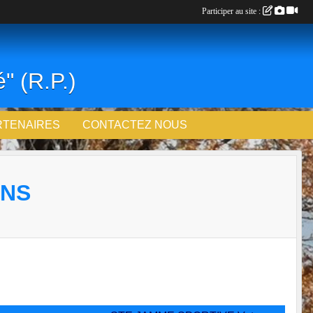
Participer au site :
" (R.P.)
RTENAIRES
CONTACTEZ NOUS
ANS