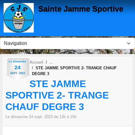
Panneau de gestion des cookies
Sainte Jamme Sportive
Le
dimanche
Accueil
24
STE JAMME SPORTIVE 2- TRANGE CHAUF
DEGRE 3
SEPT.
2023
STE JAMME
SPORTIVE 2- TRANGE
CHAUF DEGRE 3
Le
dimanche
24
sept.
2023
de 13h à 15h