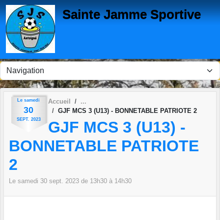
Panneau de gestion des cookies
Sainte Jamme Sportive
Le
samedi
Accueil
30
GJF MCS 3 (U13) - BONNETABLE PATRIOTE 2
SEPT.
2023
GJF MCS 3 (U13) -
BONNETABLE PATRIOTE
2
Le
samedi
30
sept.
2023
de 13h30 à 14h30