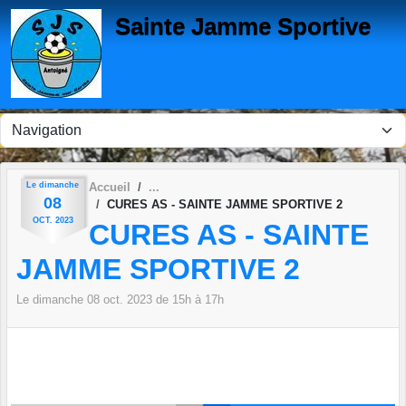
Panneau de gestion des cookies
Sainte Jamme Sportive
Le
dimanche
Accueil
08
CURES AS - SAINTE JAMME SPORTIVE 2
OCT.
2023
CURES AS - SAINTE
JAMME SPORTIVE 2
Le
dimanche
08
oct.
2023
de 15h à 17h