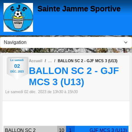
Panneau de gestion des cookies
Sainte Jamme Sportive
Le
samedi
Accueil
BALLON SC 2 - GJF MCS 3 (U13)
02
BALLON SC 2 - GJF
DÉC.
2023
MCS 3 (U13)
Le
samedi
02
déc.
2023
de 13h30 à 15h30
BALLON SC 2
10
1
GJF MCS 3 (U13)