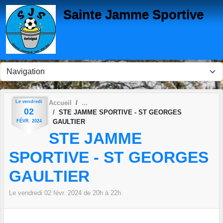
Panneau de gestion des cookies
Sainte Jamme Sportive
Le
vendredi
Accueil
02
STE JAMME SPORTIVE - ST GEORGES
GAULTIER
FÉVR.
2024
STE JAMME
SPORTIVE - ST GEORGES
GAULTIER
Le
vendredi
02
févr.
2024
de 20h à 22h