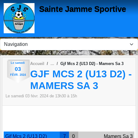
Panneau de gestion des cookies
Sainte Jamme Sportive
Le
samedi
Accueil
Gjf Mcs 2 (U13 D2) - Mamers Sa 3
03
GJF MCS 2 (U13 D2) -
FÉVR.
2024
MAMERS SA 3
Le
samedi
03
févr.
2024
de 13h30 à 15h
Gjf Mcs 2 (U13 D2)
7
0
Mamers Sa 3