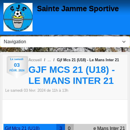
Panneau de gestion des cookies
Sainte Jamme Sportive
Le
samedi
Accueil
Gjf Mcs 21 (U18) - Le Mans Inter 21
03
GJF MCS 21 (U18) -
FÉVR.
2024
LE MANS INTER 21
Le
samedi
03
févr.
2024
de 11h à 13h
Gjf Mcs 21 (U18)
3
0
e Mans Inter 21