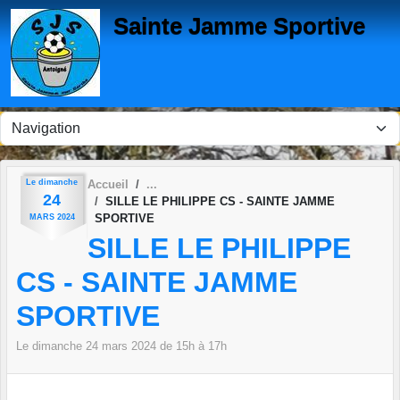
Panneau de gestion des cookies
Sainte Jamme Sportive
Le
dimanche
Accueil
24
SILLE LE PHILIPPE CS - SAINTE JAMME
SPORTIVE
MARS
2024
SILLE LE PHILIPPE
CS - SAINTE JAMME
SPORTIVE
Le
dimanche
24
mars
2024
de 15h à 17h