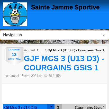
Panneau de gestion des cookies
Sainte Jamme Sportive
Le
samedi
Accueil
Gjf Mcs 3 (U13 D3) - Courgains Gsis 1
13
GJF MCS 3 (U13 D3) -
AVRIL
2024
COURGAINS GSIS 1
Le
samedi
13
avril
2024
de 13h30 à 15h
Gjf Mcs 3 (U13 D3)
7
3
Courgains Gsis 1