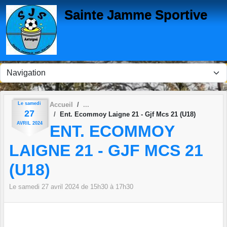
Panneau de gestion des cookies
Sainte Jamme Sportive
Le
samedi
Accueil
27
Ent. Ecommoy Laigne 21 - Gjf Mcs 21 (U18)
AVRIL
2024
ENT. ECOMMOY
LAIGNE 21 - GJF MCS 21
(U18)
Le
samedi
27
avril
2024
de 15h30 à 17h30