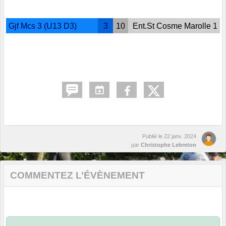
Gjf Mcs 3 (U13 D3)
3
10
Ent.St Cosme Marolle 1
Publié le
22 janv. 2024
par
Christophe Lebreton
COMMENTEZ L’ÉVÈNEMENT