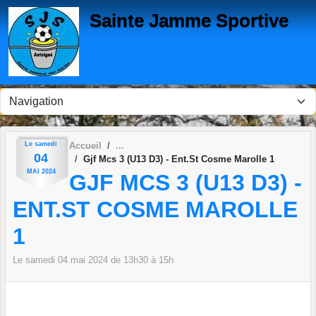
Panneau de gestion des cookies
Sainte Jamme Sportive
Le
samedi
Accueil
04
Gjf Mcs 3 (U13 D3) - Ent.St Cosme Marolle 1
MAI
2024
GJF MCS 3 (U13 D3) -
ENT.ST COSME MAROLLE
1
Le
samedi
04
mai
2024
de 13h30 à 15h