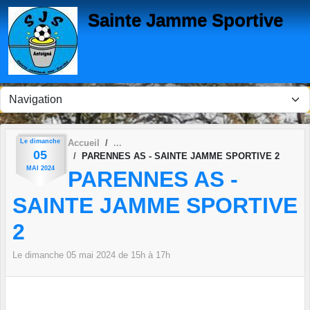
Panneau de gestion des cookies
Sainte Jamme Sportive
Le
dimanche
Accueil
05
PARENNES AS - SAINTE JAMME SPORTIVE 2
MAI
2024
PARENNES AS -
SAINTE JAMME SPORTIVE
2
Le
dimanche
05
mai
2024
de 15h à 17h