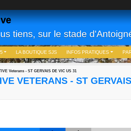
ive
us tiens, sur le stade d'Antoigné
5
LA BOUTIQUE SJS
INFOS PRATIQUES
PA
VE Veterans - ST GERVAIS DE VIC US 31
VE VETERANS - ST GERVAIS 