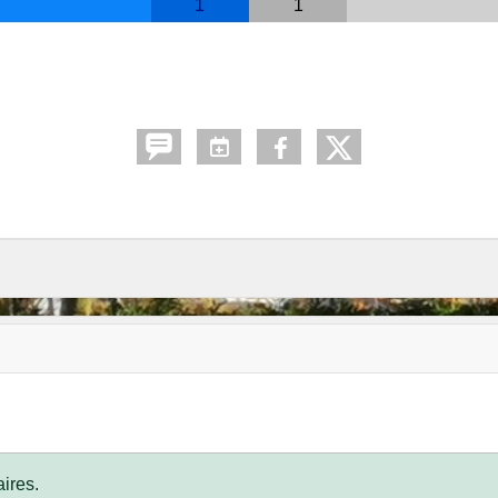
1
1
ires.