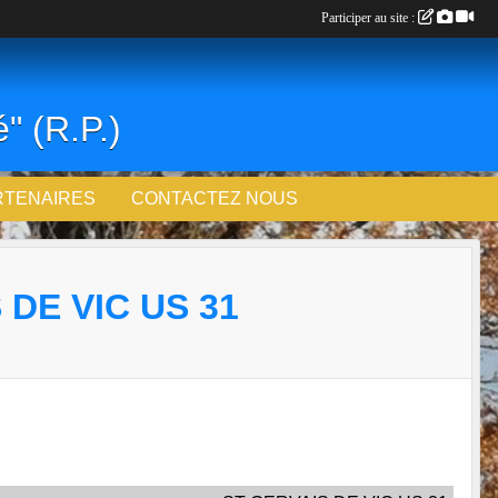
Participer au site :
" (R.P.)
RTENAIRES
CONTACTEZ NOUS
DE VIC US 31