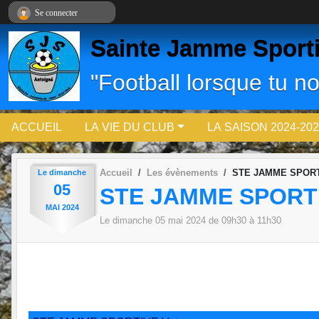
Panneau de gestion des cookies
Se connecter
Sainte Jamme Sport
"Football lorsque tu no
ACCUEIL
LA VIE DU CLUB
LA SAISON 2024-202
Accueil
Les évènements
STE JAMME SPORTI
Le
dimanche
05
STE JAMME SPORTI
MAI
2024
Le
dimanche
05
mai
2024
de 09h30 à 11h30