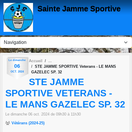
Panneau de gestion des cookies
Sainte Jamme Sportive
Le
dimanche
Accueil
06
STE JAMME SPORTIVE Veterans - LE MANS
GAZELEC SP. 32
OCT.
2024
STE JAMME
SPORTIVE VETERANS -
LE MANS GAZELEC SP. 32
Le
dimanche
06
oct.
2024
de 09h30 à 11h30
Vétérans (2024-25)