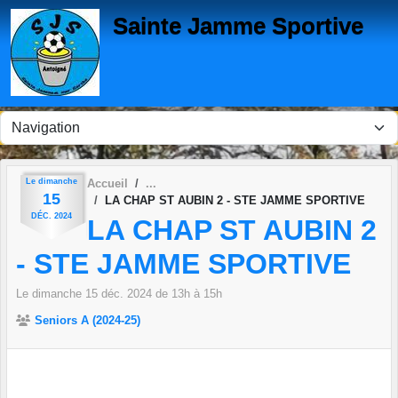
Panneau de gestion des cookies
Sainte Jamme Sportive
Le
dimanche
Accueil
15
LA CHAP ST AUBIN 2 - STE JAMME SPORTIVE
DÉC.
2024
LA CHAP ST AUBIN 2
- STE JAMME SPORTIVE
Le
dimanche
15
déc.
2024
de 13h à 15h
Seniors A (2024-25)