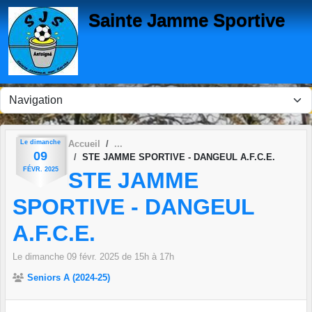
Panneau de gestion des cookies
Sainte Jamme Sportive
Le
dimanche
Accueil
09
STE JAMME SPORTIVE - DANGEUL A.F.C.E.
FÉVR.
2025
STE JAMME
SPORTIVE - DANGEUL
A.F.C.E.
Le
dimanche
09
févr.
2025
de 15h à 17h
Seniors A (2024-25)