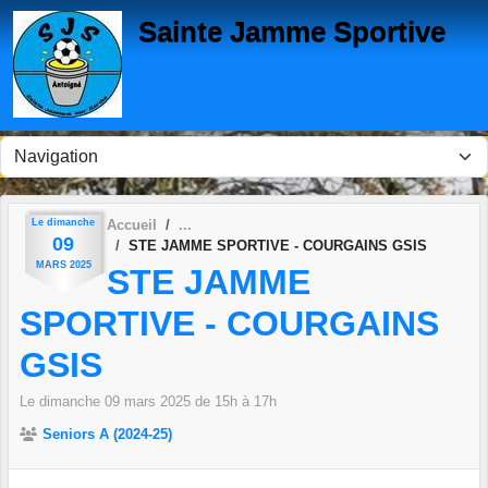
Panneau de gestion des cookies
Sainte Jamme Sportive
Le
dimanche
Accueil
09
STE JAMME SPORTIVE - COURGAINS GSIS
MARS
2025
STE JAMME
SPORTIVE - COURGAINS
GSIS
Le
dimanche
09
mars
2025
de 15h à 17h
Seniors A (2024-25)