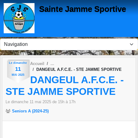
Panneau de gestion des cookies
Sainte Jamme Sportive
Le
dimanche
Accueil
11
DANGEUL A.F.C.E. - STE JAMME SPORTIVE
MAI
2025
DANGEUL A.F.C.E. -
STE JAMME SPORTIVE
Le
dimanche
11
mai
2025
de 15h à 17h
Seniors A (2024-25)