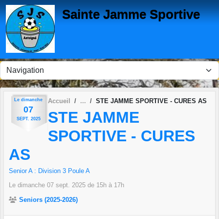
Panneau de gestion des cookies
Sainte Jamme Sportive
Le
dimanche
Accueil
STE JAMME SPORTIVE - CURES AS
07
STE JAMME
SEPT.
2025
SPORTIVE - CURES
AS
Senior A : Division 3 Poule A
Le
dimanche
07
sept.
2025
de 15h à 17h
Seniors (2025-2026)