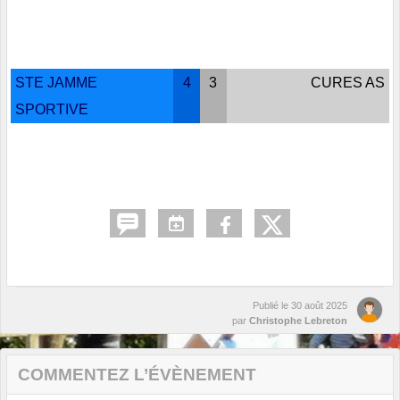
STE JAMME
4
3
CURES AS
SPORTIVE
Publié le
30 août 2025
par
Christophe Lebreton
COMMENTEZ L’ÉVÈNEMENT