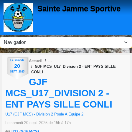
Panneau de gestion des cookies
Sainte Jamme Sportive
Le
samedi
Accueil
20
GJF MCS_U17_Division 2 - ENT PAYS SILLE
CONLI
SEPT.
2025
GJF
MCS_U17_DIVISION 2 -
ENT PAYS SILLE CONLI
U17 (GJF MCS) - Division 2 Poule A Equipe 2
Le
samedi
20
sept.
2025
de 15h à 17h
U17 (GJF MCS)