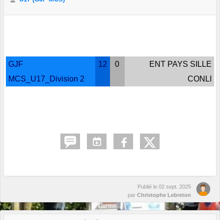
GJF
12
0
ENT PAYS SILLE
MCS_U17_Division 2
CONLI
Publié le
02 sept. 2025
par
Christophe Lebreton