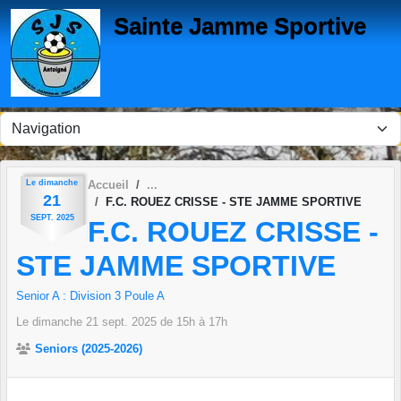
Panneau de gestion des cookies
Sainte Jamme Sportive
Le
dimanche
Accueil
21
F.C. ROUEZ CRISSE - STE JAMME SPORTIVE
SEPT.
2025
F.C. ROUEZ CRISSE -
STE JAMME SPORTIVE
Senior A : Division 3 Poule A
Le
dimanche
21
sept.
2025
de 15h à 17h
Seniors (2025-2026)