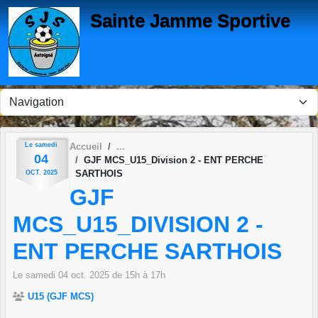
Panneau de gestion des cookies
Sainte Jamme Sportive
Le
samedi
Accueil
04
GJF MCS_U15_Division 2 - ENT PERCHE
SARTHOIS
OCT.
2025
GJF
MCS_U15_DIVISION 2 -
ENT PERCHE SARTHOIS
Le
samedi
04
oct.
2025
de 15h à 17h
U15 (GJF MCS)