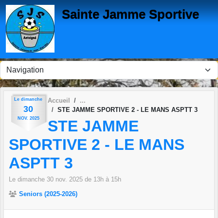
Panneau de gestion des cookies
Sainte Jamme Sportive
Le
dimanche
Accueil
30
STE JAMME SPORTIVE 2 - LE MANS ASPTT 3
NOV.
2025
STE JAMME
SPORTIVE 2 - LE MANS
ASPTT 3
Le
dimanche
30
nov.
2025
de 13h à 15h
Seniors (2025-2026)