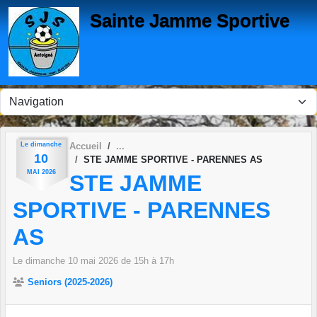
Panneau de gestion des cookies
Sainte Jamme Sportive
Le
dimanche
Accueil
10
STE JAMME SPORTIVE - PARENNES AS
MAI
2026
STE JAMME
SPORTIVE - PARENNES
AS
Le
dimanche
10
mai
2026
de 15h à 17h
Seniors (2025-2026)