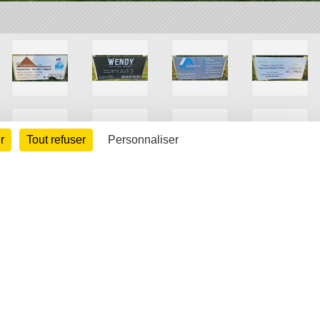
r
Tout refuser
Personnaliser
arte cookies
Gestion des cookies
s légales
Signaler un contenu inapproprié