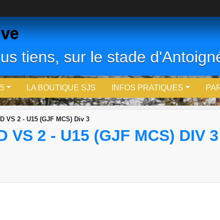
ive
us tiens, sur le stade d'Antoigné
5
LA BOUTIQUE SJS
INFOS PRATIQUES
PA
VS 2 - U15 (GJF MCS) Div 3
VS 2 - U15 (GJF MCS) DIV 3