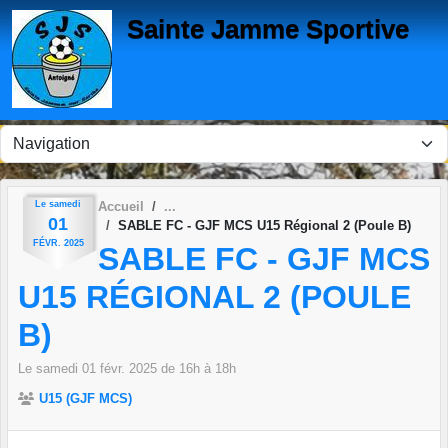
Panneau de gestion des cookies
Sainte Jamme Sportive
Le
samedi
Accueil
01
SABLE FC - GJF MCS U15 Régional 2 (Poule B)
FÉVR.
2025
SABLE FC - GJF MCS
U15 RÉGIONAL 2 (POULE
B)
Le
samedi
01
févr.
2025
de 16h à 18h
U15 (GJF MCS)